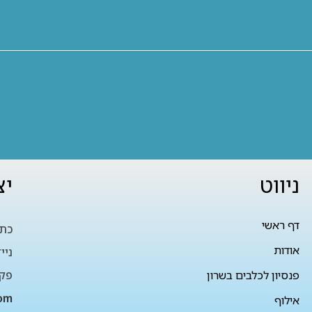
ניווט
יצ
דף ראשי
כתו
אודות
ניי
פנסיון לכלבים בשרון
פקס
om
אילוף