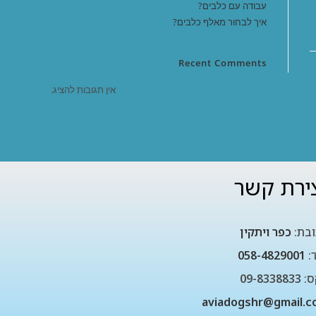
עבודה עם כלבים?
איך לבחור מאלף כלבים?
Recent Comments
אין תגובות להציג.
ירת קשר
בת:
כפר ויתקין
ד:
058-4829001
:
09-8338833
aviadogshr@gmail.c