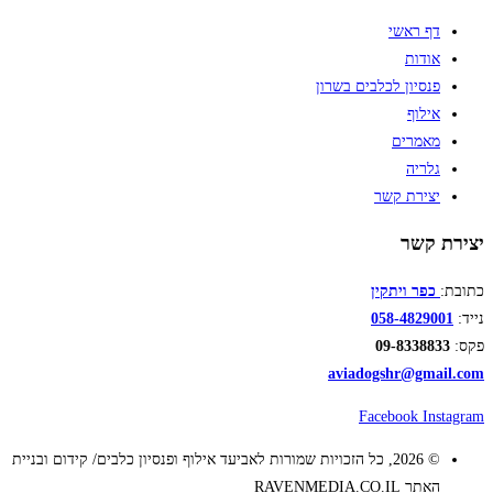
דף ראשי
אודות
פנסיון לכלבים בשרון
אילוף
מאמרים
גלריה
יצירת קשר
יצירת קשר
כתובת:
כפר ויתקין
נייד:
058-4829001
פקס:
09-8338833
aviadogshr@gmail.com
Facebook
Instagram
© 2026, כל הזכויות שמורות לאביעד אילוף ופנסיון כלבים/ קידום ובניית
האתר RAVENMEDIA.CO.IL