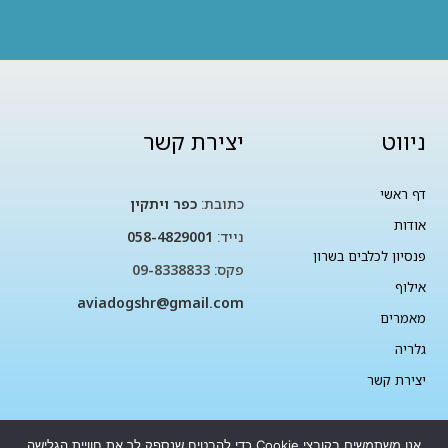
ניווט
יצירת קשר
דף ראשי
כתובת:
כפר ויתקין
אודות
נייד:
058-4829001
פנסיון לכלבים בשרון
פקס:
09-8338833
אילוף
aviadogshr@gmail.com
מאמרים
גלריה
יצירת קשר
אנו משתמשים בקובצי Cookie כדי להבטיח שנספק לך את חוויית הגלישה