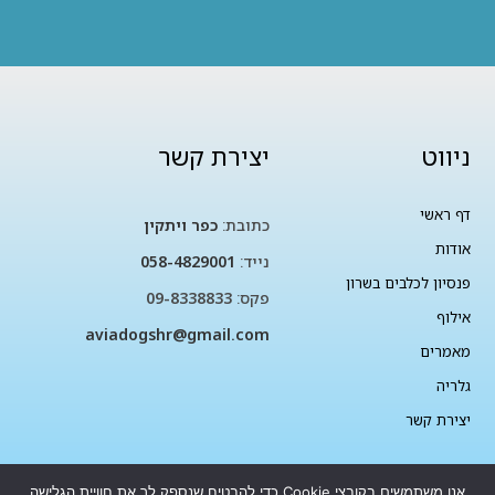
ניווט
יצירת קשר
דף ראשי
כתובת:
כפר ויתקין
אודות
נייד:
058-4829001
פנסיון לכלבים בשרון
פקס:
09-8338833
אילוף
aviadogshr@gmail.com
מאמרים
גלריה
יצירת קשר
אנו משתמשים בקובצי Cookie כדי להבטיח שנספק לך את חוויית הגלישה