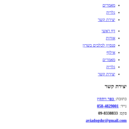
מאמרים
גלריה
יצירת קשר
דף ראשי
אודות
פנסיון לכלבים בשרון
אילוף
מאמרים
גלריה
יצירת קשר
יצירת קשר
כתובת:
כפר ויתקין
נייד:
058-4829001
פקס:
09-8338833
aviadogshr@gmail.com