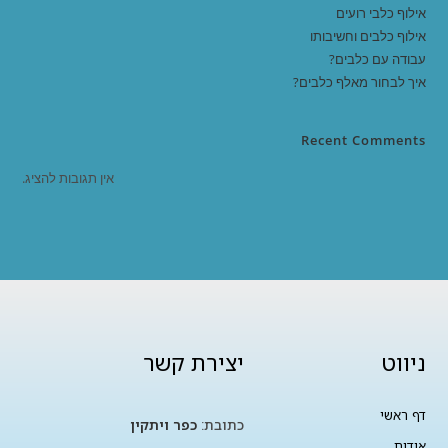
אילוף כלבי רועים
אילוף כלבים וחשיבותו
עבודה עם כלבים?
איך לבחור מאלף כלבים?
Recent Comments
אין תגובות להציג.
ניווט
יצירת קשר
דף ראשי
כתובת:
כפר ויתקין
אודות